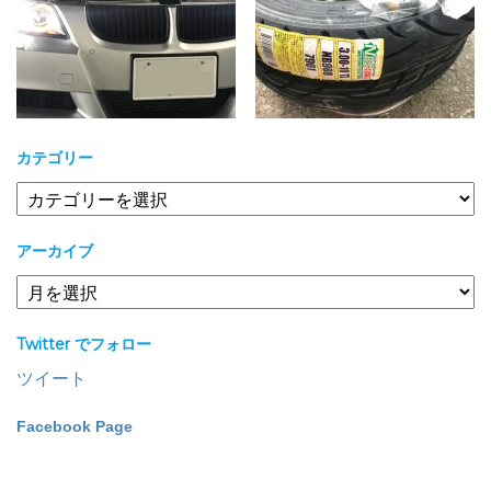
カテゴリー
カ
テ
ゴ
アーカイブ
リ
ー
ア
ー
カ
Twitter でフォロー
イ
ブ
ツイート
Facebook Page