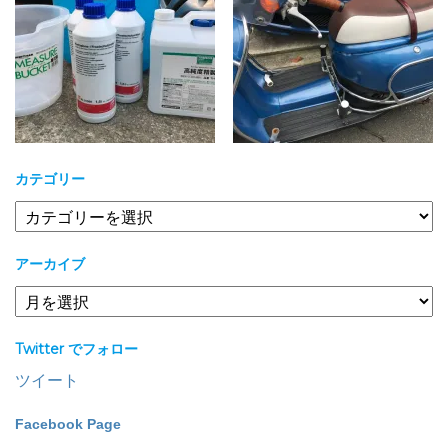
カテゴリー
カ
テ
ゴ
アーカイブ
リ
ー
ア
ー
カ
Twitter でフォロー
イ
ブ
ツイート
Facebook Page