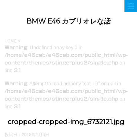
BMW E46 カブリオレな話
HOME
>
Warning
: Undefined array key 0 in
/home/e46cab/e46cab.com/public_html/wp-
content/themes/stingerplus2/single.php
on
line
31
Warning
: Attempt to read property "cat_ID" on null in
/home/e46cab/e46cab.com/public_html/wp-
content/themes/stingerplus2/single.php
on
line
31
cropped-cropped-img_6732121.jpg
投稿日：
2018年1月6日