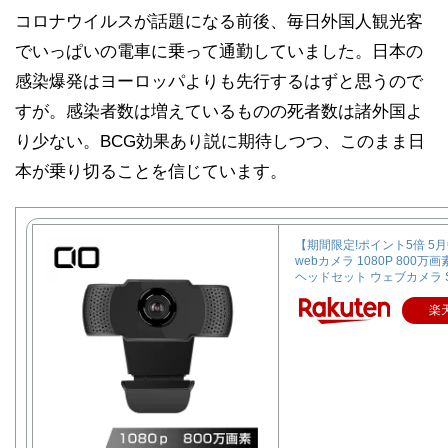
コロナウイルスが話題になる前後、毎日外国人観光客
でいっぱいの電車に乗って通勤していました。日本の
感染爆発はヨーロッパよりも先行するはずと思うので
すが。感染者数は増えているものの死者数は諸外国よ
り少ない。BCG効果あり説に期待しつつ、このまま日
本が乗り切ることを信じています。
【期間限定!ポイント5倍 5
webカメラ 1080P 800万
ヘッドセット ウェブカメラ Sk
楽