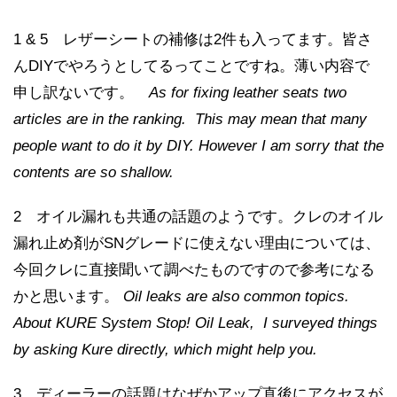
1 & 5 レザーシートの補修は2件も入ってます。皆さ
んDIYでやろうとしてるってことですね。薄い内容で
申し訳ないです。
As for fixing leather seats two
articles are in the ranking. This may mean that many
people want to do it by DIY. However I am sorry that the
contents are so shallow.
2 オイル漏れも共通の話題のようです。クレのオイル
漏れ止め剤がSNグレードに使えない理由については、
今回クレに直接聞いて調べたものですので参考になる
かと思います。
Oil leaks are also common topics.
About KURE System Stop! Oil Leak, I surveyed things
by asking Kure directly, which might help you.
3 ディーラーの話題はなぜかアップ直後にアクセスが