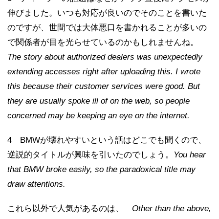
伸びました。いつも対応が良いのでそのことを書いた
のですが、世間では大体悪口を書かれることが多いの
で関係者が目を光らせているのかもしれませんね。
The story about authorized dealers was unexpectedly
extending accesses right after uploading this. I wrote
this because their customer services were good. But
they are usually spoke ill of on the web, so people
concerned may be keeping an eye on the internet.
4 BMWが壊れやすいという話はどこでも聞くので、
逆説的タイトルが興味を引いたのでしょう。
You hear
that BMW broke easily, so the paradoxical title may
draw attentions.
これら以外で人気があるのは、
Other than the above,