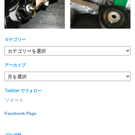
カテゴリー
カ
テ
ゴ
アーカイブ
リ
ー
ア
ー
カ
Twitter でフォロー
イ
ブ
ツイート
Facebook Page
ブログ村