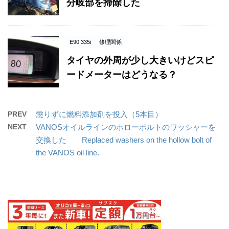
分岐部を掃除した
E90 335i
修理関係
タイヤの外周が少し大きいけどスピ
ードメーターはどうなる？
PREV
懲りずに燃料添加剤を投入（5本目）
NEXT
VANOSオイルラインのホローボルトのワッシャーを
交換した Replaced washers on the hollow bolt of
the VANOS oil line.