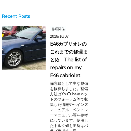
Recent Posts
修理関係
2019/10/07
E46カブリオレの
これまでの修理ま
とめ The list of
repairs on my
E46 cabriolet
備忘録として主な整備
を抜粋しました。整備
方法はYouTubeやネッ
トのフォーラム等で収
集した情報やヘインズ
マニュアル、ベントレ
ーマニュアル等を参考
にしています。使用し
たトルク値も出所はバ
ラバラです。正 ...