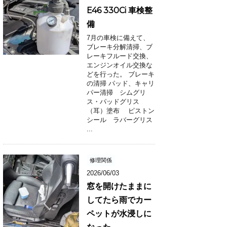
E46 330Ci 車検整
備
7月の車検に備えて、
ブレーキ分解清掃、ブ
レーキフルード交換、
エンジンオイル交換な
どを行った。 ブレーキ
の清掃 パッド、キャリ
パー清掃 シムグリ
ス・パッドグリス
（耳）塗布 ピストン
シール ラバーグリス
...
修理関係
2026/06/03
窓を開けたままに
してたら雨でカー
ペットが水浸しに