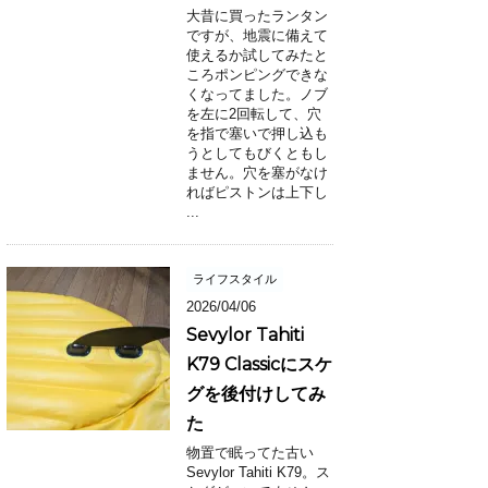
大昔に買ったランタン
ですが、地震に備えて
使えるか試してみたと
ころポンピングできな
くなってました。ノブ
を左に2回転して、穴
を指で塞いで押し込も
うとしてもびくともし
ません。穴を塞がなけ
ればピストンは上下し
...
ライフスタイル
2026/04/06
Sevylor Tahiti
K79 Classicにスケ
グを後付けしてみ
た
物置で眠ってた古い
Sevylor Tahiti K79。ス